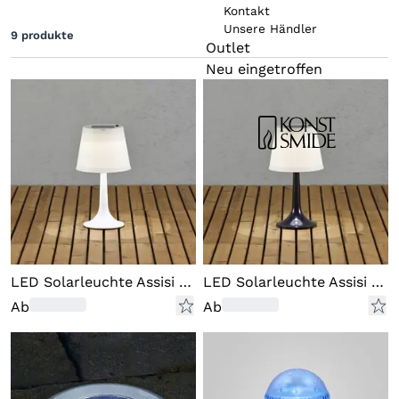
Kontakt
Lichtfarbe
Unsere Händler
9
produkte
Farbe
Outlet
Neu eingetroffen
Kabelfarbe
Funktionen
LED Solarleuchte Assisi weiss
LED Solarleuchte Assisi schwar
Ab
Ab