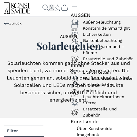
AUSSEN
Außenbeleuchtung
Zurück
Konstsmide Smartlight
Lichterketten
AUSSEN
Gartenbeleuchtung
Solarleuchten
Leuchtfiguren und –
bäume
Ersatzteile und Zubehör
Solarleuchten kommen ganz ohne Stecker aus und
Innen
spenden Licht, wo immer Sie das gerne hätten. Die
Lichterketten
Leuchten gehen an, sobald es draußen dunkel wird.
Weihnachtslichterketten
Kerzenleuchter
Solarzellen und LEDs machen diese Produkte
Andere
besonders sicher, umweltfreundlich und
Leuchtdekorationen
energieeffizient.
Sterne
Ersatzeteile und
Zubehör
Konstsmide
Über Konstsmide
Filter
Imagebank