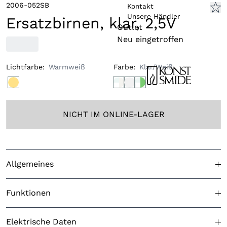
2006-052SB
Kontakt
Unsere Händler
Ersatzbirnen, klar, 2,5V
Outlet
Neu eingetroffen
Lichtfarbe
:
Warmweiß
Farbe
:
Klar/Weiß
NICHT IM ONLINE-LAGER
Allgemeines
Für den Außenbereich geeignet
Nein
Funktionen
Lichtfarbe
Warmweiß
LED Effekt
Nein
Elektrische Daten