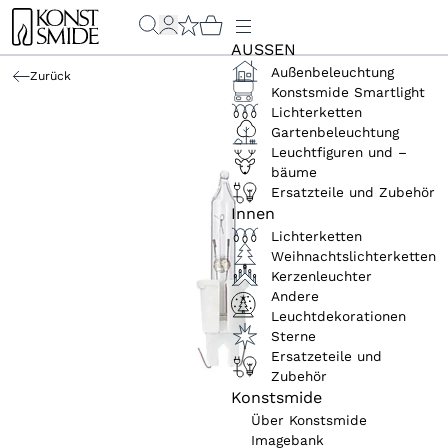
AUSSEN
Außenbeleuchtung
Zurück
Konstsmide Smartlight
Lichterketten
Gartenbeleuchtung
Leuchtfiguren und –
bäume
Ersatzteile und Zubehör
Innen
Lichterketten
Weihnachtslichterketten
Kerzenleuchter
Andere
Leuchtdekorationen
Sterne
Ersatzeteile und
Zubehör
Konstsmide
Über Konstsmide
Imagebank