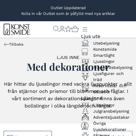
Outlet Uppdaterad
Kolla in vår Outlet som är påfylld med nya artiklar
Ljus ute
Utebelysning
Tillbaka
Konstsmide
Smartlight
LJUS INNE
Ljusslingor
Med dekorationer
Trädgårdsbelysning
Ljusfigurer och
träd
Här hittar du ljusslingor med vackra ljuspunkter – allt
Reservdelar och
från stjärnor och prismor till blommor och fåglar. I
tillbehör
Ljus inne
vårt sortiment av dekorationsslingor finns även
Ljusslingor
bollslingor i olika längder och färger.
Julgransbelysning
Adventsljusstakar
Övriga
ljusdekorationer
Stjärnor