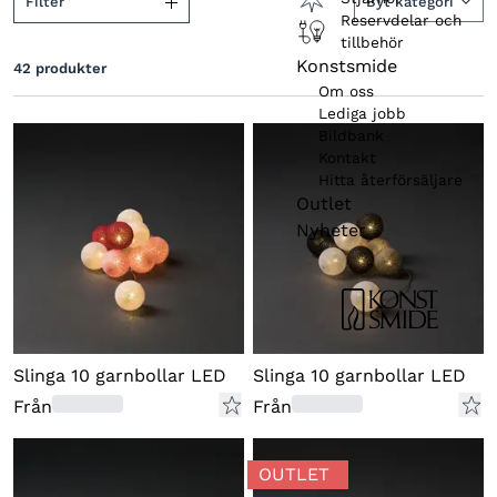
Filter
Byt kategori
Reservdelar och
tillbehör
Färg (belysning)
Konstsmide
42
produkter
Färg (produkt)
Om oss
Lediga jobb
Kabelfärg
Bildbank
Kontakt
Funktioner
Hitta återförsäljare
Outlet
Nyheter
Slinga 10 garnbollar LED
Slinga 10 garnbollar LED
Från
Från
OUTLET