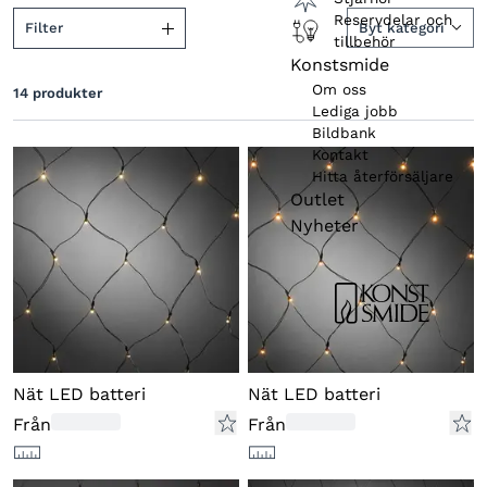
Reservdelar och
Filter
Byt kategori
tillbehör
Konstsmide
Färg (belysning)
Om oss
14
produkter
Färg (produkt)
Lediga jobb
Bildbank
Kabelfärg
Kontakt
Hitta återförsäljare
Funktioner
Outlet
Nyheter
Nät LED batteri
Nät LED batteri
Från
Från