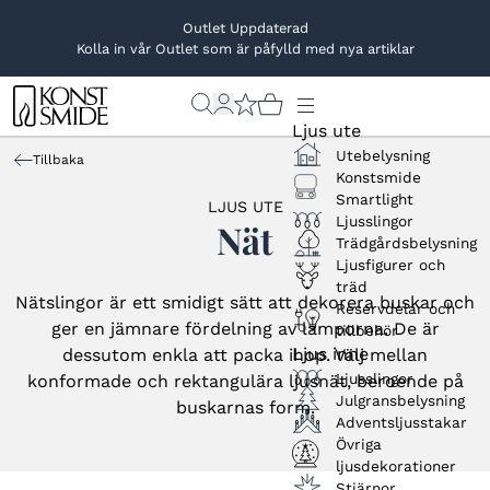
Outlet Uppdaterad
Kolla in vår Outlet som är påfylld med nya artiklar
Ljus ute
Utebelysning
Tillbaka
Konstsmide
Smartlight
LJUS UTE
Ljusslingor
Nät
Trädgårdsbelysning
Ljusfigurer och
träd
Nätslingor är ett smidigt sätt att dekorera buskar och
Reservdelar och
ger en jämnare fördelning av lamporna. De är
tillbehör
Ljus inne
dessutom enkla att packa ihop. Välj mellan
Ljusslingor
konformade och rektangulära ljusnät, beroende på
Julgransbelysning
buskarnas form.
Adventsljusstakar
Övriga
ljusdekorationer
Stjärnor