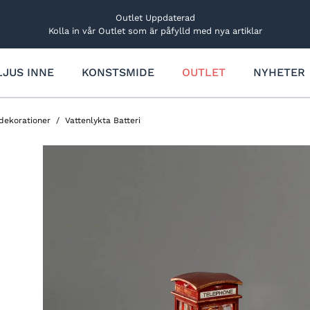
Outlet Uppdaterad
Kolla in vår Outlet som är påfylld med nya artiklar
LJUS INNE
KONSTSMIDE
OUTLET
NYHETER
Trädgårdsbelysning
Övriga ljusdekorationer
Rabatt- och markbelysning
Ljus
dekorationer
Vattenlykta Batteri
Utbyggbart system
Lucialjus
Dekorationslampor
Figurer och träd
Solcellsbelysning
Bordsdekorationer
Ljusfigurer och träd
Stjärnor
Ljusfigurer
Stjärnor och kransar
Reservdelar och tillbehör
Träd och granar
Reservdelar och tillbehör