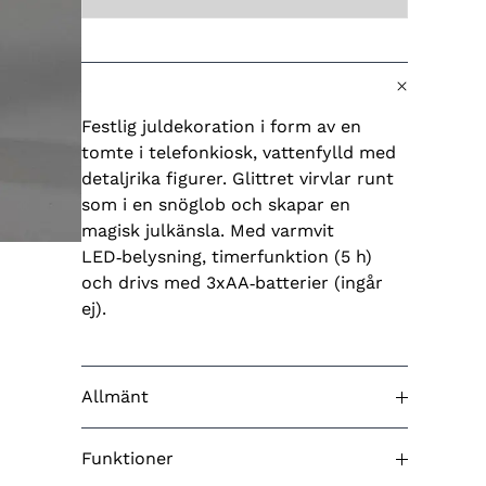
Festlig juldekoration i form av en
tomte i telefonkiosk, vattenfylld med
detaljrika figurer. Glittret virvlar runt
som i en snöglob och skapar en
magisk julkänsla. Med varmvit
LED‑belysning, timerfunktion (5 h)
och drivs med 3xAA‑batterier (ingår
ej).
Allmänt
Godkänd för utomhusbruk
Nej
Funktioner