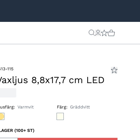
613-115
Vaxljus 8,8x17,7 cm LED
jusfärg
:
Varmvit
Färg
:
Gräddvitt
 LAGER (100+ ST)