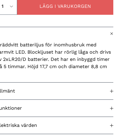
LÄGG I VARUKORGEN
räddvitt batteriljus för inomhusbruk med
armvit LED. Blockljuset har rörlig låga och drivs
v 2xLR20/D batterier. Det har en inbyggd timer
å 5 timmar. Höjd 17,7 cm och diameter 8,8 cm
llmänt
odkänd för utomhusbruk
Nej
unktioner
ärg (belysning)
Varmvit
ED effekter
Nej
lektriska värden
ärg (produkt)
Gräddvitt