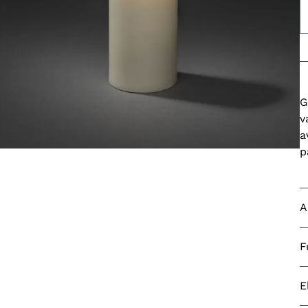
G
v
a
p
A
G
F
F
L
E
F