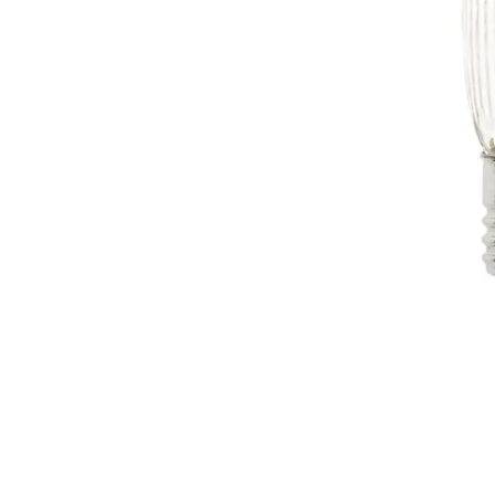
Flaggstångsbelysning
Partyslingor
Julgransbelysning