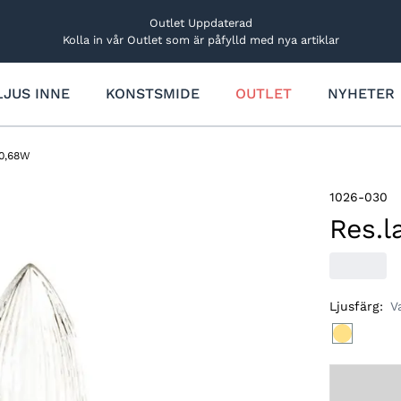
Outlet Uppdaterad
Kolla in vår Outlet som är påfylld med nya artiklar
LJUS INNE
KONSTSMIDE
OUTLET
NYHETER
Trädgårdsbelysning
Övriga ljusdekorationer
Rabatt- och markbelysning
Ljus
 0,68W
Utbyggbart system
Lucialjus
Dekorationslampor
Figurer och träd
1026-030
Solcellsbelysning
Bordsdekorationer
Res.l
Ljusfigurer och träd
Stjärnor
Ljusfigurer
Ljusfärg
:
V
Stjärnor och kransar
Reservdelar och tillbehör
Träd och granar
Reservdelar och tillbehör