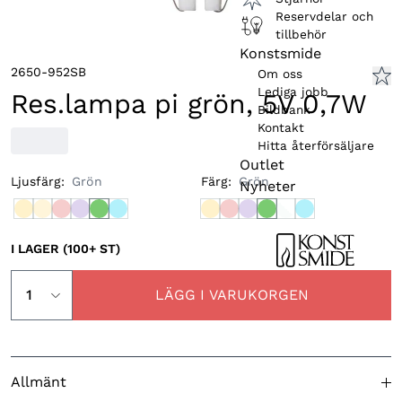
Reservdelar och
tillbehör
Konstsmide
2650-952SB
Om oss
Lediga jobb
Res.lampa pi grön, 5V 0,7W
Bildbank
Kontakt
Hitta återförsäljare
Outlet
Ljusfärg
:
Grön
Färg
:
Grön
Nyheter
I LAGER (100+ ST)
LÄGG I VARUKORGEN
Allmänt