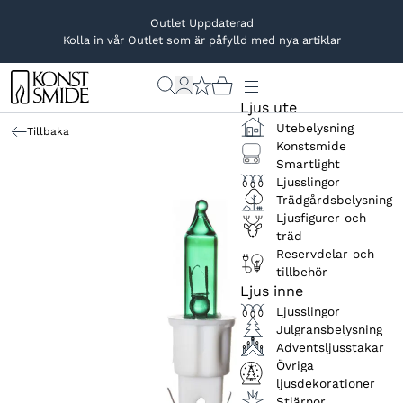
Outlet Uppdaterad
Kolla in vår Outlet som är påfylld med nya artiklar
Ljus ute
Utebelysning
Tillbaka
Konstsmide
Smartlight
Ljusslingor
Trädgårdsbelysning
Ljusfigurer och
träd
Reservdelar och
tillbehör
Ljus inne
Ljusslingor
Julgransbelysning
Adventsljusstakar
Övriga
ljusdekorationer
Stjärnor