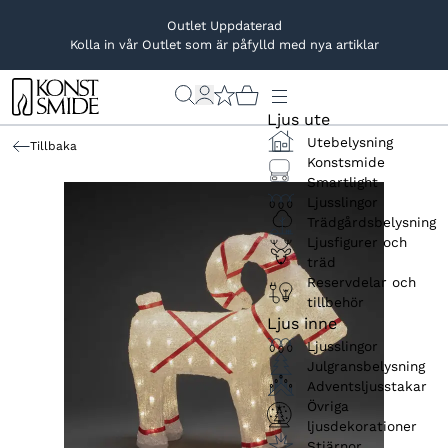
Outlet Uppdaterad
Kolla in vår Outlet som är påfylld med nya artiklar
Ljus ute
Utebelysning
Tillbaka
Konstsmide
Smartlight
Ljusslingor
Trädgårdsbelysning
Ljusfigurer och
träd
Reservdelar och
tillbehör
Ljus inne
Ljusslingor
Julgransbelysning
Adventsljusstakar
Övriga
ljusdekorationer
Stjärnor