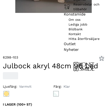
Reservdelar och
tillbehör
Konstsmide
Om oss
Lediga jobb
Bildbank
Kontakt
Hitta återförsäljare
Outlet
Nyheter
6298-103
Julbock akryl 48cm 96 Led
Ljusfärg
:
Varmvit
Färg
:
Klar
I LAGER (100+ ST)