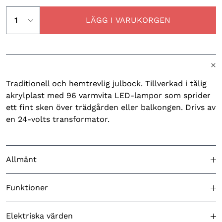
LÄGG I VARUKORGEN
Traditionell och hemtrevlig julbock. Tillverkad i tålig
akrylplast med 96 varmvita LED-lampor som sprider
ett fint sken över trädgården eller balkongen. Drivs av
en 24-volts transformator.
Allmänt
Godkänd för utomhusbruk
Ja
Funktioner
Färg (belysning)
Varmvit
LED effekter
Nej
Elektriska värden