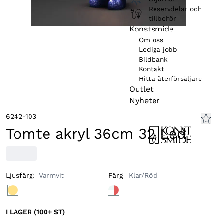
Reservdelar och
tillbehör
Konstsmide
Om oss
Lediga jobb
Bildbank
Kontakt
Hitta återförsäljare
Outlet
Nyheter
6242-103
Tomte akryl 36cm 32 Led
Ljusfärg
:
Varmvit
Färg
:
Klar/Röd
I LAGER (100+ ST)