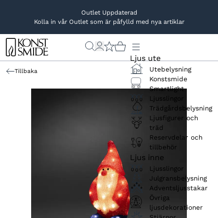
Outlet Uppdaterad
Kolla in vår Outlet som är påfylld med nya artiklar
Ljus ute
Utebelysning
Tillbaka
Konstsmide
Smartlight
Ljusslingor
Trädgårdsbelysning
Ljusfigurer och
träd
Reservdelar och
tillbehör
Ljus inne
Ljusslingor
Julgransbelysning
Adventsljusstakar
Övriga
ljusdekorationer
Stjärnor