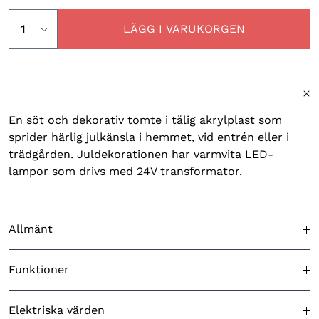
LÄGG I VARUKORGEN
En söt och dekorativ tomte i tålig akrylplast som
sprider härlig julkänsla i hemmet, vid entrén eller i
trädgården. Juldekorationen har varmvita LED-
lampor som drivs med 24V transformator.
Allmänt
Godkänd för utomhusbruk
Ja
Funktioner
Färg (belysning)
Varmvit
LED effekter
Nej
Elektriska värden