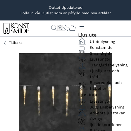
Outlet Uppdaterad
Kolla in vår Outlet som är påfylld med nya artiklar
Ljus ute
Utebelysning
Tillbaka
Konstsmide
Smartlight
Ljusslingor
Trädgårdsbelysning
Ljusfigurer och
träd
Reservdelar och
tillbehör
Ljus inne
Ljusslingor
Julgransbelysning
Adventsljusstakar
Övriga
ljusdekorationer
Stjärnor