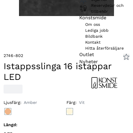
Reservdelar och
tillbehör
Konstsmide
Om oss
Lediga jobb
Bildbank
Kontakt
Hitta återförsäljare
Outlet
2746-802
Nyheter
Istappsslinga 16 istappar
LED
Ljusfärg
:
Amber
Färg
:
Vit
Längd
: