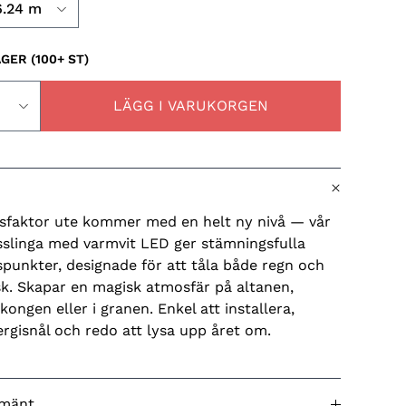
AGER (100+ ST)
LÄGG I VARUKORGEN
sfaktor ute kommer med en helt ny nivå — vår
usslinga med varmvit LED ger stämningsfulla
spunkter, designade för att tåla både regn och
sk. Skapar en magisk atmosfär på altanen,
kongen eller i granen. Enkel att installera,
rgisnål och redo att lysa upp året om.
lmänt