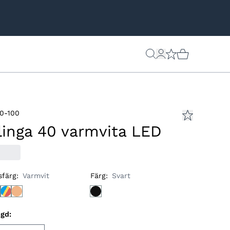
0-100
linga 40 varmvita LED
sfärg
:
Varmvit
Färg
:
Svart
ngd
: