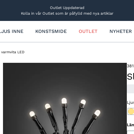
Outlet Uppdaterad
Kolla in vår Outlet som är påfylld med nya artiklar
LJUS INNE
KONSTSMIDE
OUTLET
NYHETER
Trädgårdsbelysning
Övriga ljusdekorationer
Rabatt- och markbelysning
Ljus
0 varmvita LED
Utbyggbart system
Lucialjus
Dekorationslampor
Figurer och träd
381
Solcellsbelysning
Bordsdekorationer
S
Ljusfigurer och träd
Stjärnor
Ljusfigurer
Lju
Stjärnor och kransar
Reservdelar och tillbehör
Träd och granar
Lä
Reservdelar och tillbehör