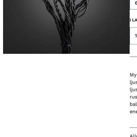
I L
My
lj
lju
ru
bal
ene
Al