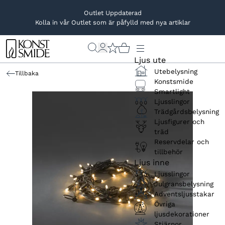
Outlet Uppdaterad
Kolla in vår Outlet som är påfylld med nya artiklar
Ljus ute
Utebelysning
Tillbaka
Konstsmide
Smartlight
Ljusslingor
Trädgårdsbelysning
Ljusfigurer och
träd
Reservdelar och
tillbehör
Ljus inne
Ljusslingor
Julgransbelysning
Adventsljusstakar
Övriga
ljusdekorationer
Stjärnor