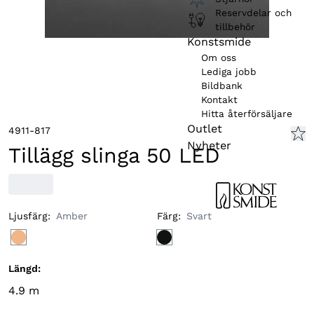
Reservdelar och
tillbehör
Konstsmide
Om oss
Lediga jobb
Bildbank
Kontakt
Hitta återförsäljare
Outlet
4911-817
Nyheter
Tillägg slinga 50 LED
Ljusfärg
:
Amber
Färg
:
Svart
Längd
:
4.9
m