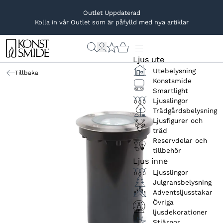
Outlet Uppdaterad
Kolla in vår Outlet som är påfylld med nya artiklar
Ljus ute
Utebelysning
Tillbaka
Konstsmide
Smartlight
Ljusslingor
Trädgårdsbelysning
Ljusfigurer och
träd
Reservdelar och
tillbehör
Ljus inne
Ljusslingor
Julgransbelysning
Adventsljusstakar
Övriga
ljusdekorationer
Stjärnor