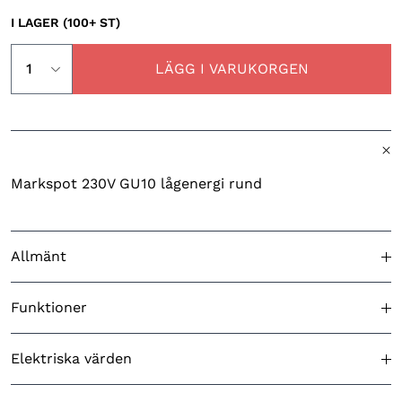
I LAGER (100+ ST)
LÄGG I VARUKORGEN
Markspot 230V GU10 lågenergi rund
Allmänt
Godkänd för utomhusbruk
Ja
Funktioner
Färg (produkt)
Rostfritt
Ingjutningsfäste ingår
N/A
Elektriska värden
Ursprungsland
Kina
Skymningsrelä
Nej