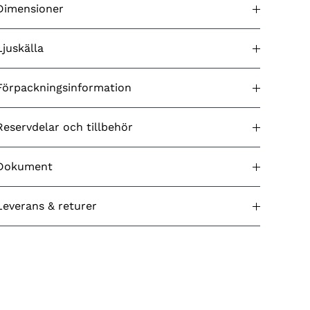
Batteri ingår
Nej
Dimensioner
Castor väggplafond E27
Artikelbeskrivning
Stolpe ingår
N/A
koppar
Isolationsklass
I
Djup (cm)
11
Ljuskälla
Solcellslampa
Nej
Strömkälla
Nätspänning
DUN14
27318305339006
Höjd (cm)
30
Dimbar
Ja, beroende på ljuskälla
Ljuskälla ingår
Nej
Förpackningsinformation
Fjärrkontroll ingår
Nej
EAN
7318305339002
Dimmer inbyggd
Nej
Bredd (cm)
33
Ljuskällans maxhöjd
190
Spänning (V)
230-240V
Antal/transportförpackn.
1
E-nummer
7720082
Reservdelar och tillbehör
Energimärkning
N/A
Utbytbar ljuskälla
Ja
Material (produkt)
Koppar
Reservdel
IP Klass (Product)
IP23
Dokument
Antal lampor
1
Typ av kontakt
N/A
Artikelnr
Namn
Pris
Måttskisser
Sockel
E27
Gulfärgat
Leverans & returer
Reservdelar
533-003
No
533-003
akrylglas
Från
533_measurements.pdf
Ladda ned
Image
533/544
SSTL-nummer
4109714
LEVERANS OCH FRAKTKOSTNADER
Produktresurser
Vi använder oss av PostNord MyPack Collect
533_9-4580-297_HU_wallamp
Ladda ned
instr_1.pdf
som leveransmetod inom Sverige.