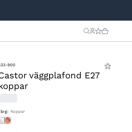
533-900
Castor väggplafond E27
koppar
Färg
:
Koppar