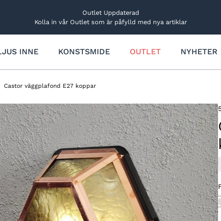
Outlet Uppdaterad
Kolla in vår Outlet som är påfylld med nya artiklar
LJUS INNE
KONSTSMIDE
OUTLET
NYHETER
Trädgårdsbelysning
Övriga ljusdekorationer
Rabatt- och markbelysning
Ljus
Castor väggplafond E27 koppar
Utbyggbart system
Lucialjus
Dekorationslampor
Figurer och träd
Solcellsbelysning
Bordsdekorationer
Ljusfigurer och träd
Stjärnor
Ljusfigurer
Stjärnor och kransar
Reservdelar och tillbehör
Träd och granar
Reservdelar och tillbehör