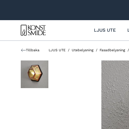
LJUS UTE
Ljus ute
Ljus inne
Konstsmide
Utebelysning
Ljusslingor
Om oss
Fasadbelysning
Stora Lampor
Lediga jobb
Tillbaka
LJUS UTE
Utebelysning
Fasadbelysning
Taklampor och spotlights
Små lampor
Bildbank
Pollare och stolpbelysning
Med juldekorationer
Kontakt
Med dekorationer
Hitta återförsäljare
Konstsmide Smartlight
Julgransbelysning
Ljusslingor
Adventsljusstakar
Ljusslingor
Istappar och gardinslingor
Nät
Utbyggbart system 31V