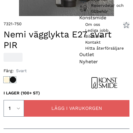
Reservdelar och
tillbehör
Konstsmide
7321-750
Om oss
Lediga jobb
Nemi vägglykta E27 svart
Bildbank
Kontakt
PIR
Hitta återförsäljare
Outlet
Nyheter
Färg
:
Svart
I LAGER (100+ ST)
LÄGG I VARUKORGEN