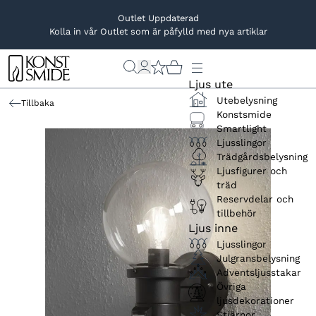
Outlet Uppdaterad
Kolla in vår Outlet som är påfylld med nya artiklar
Ljus ute
Utebelysning
Tillbaka
Konstsmide
Smartlight
Ljusslingor
Trädgårdsbelysning
Ljusfigurer och
träd
Reservdelar och
tillbehör
Ljus inne
Ljusslingor
Julgransbelysning
Adventsljusstakar
Övriga
ljusdekorationer
Stjärnor