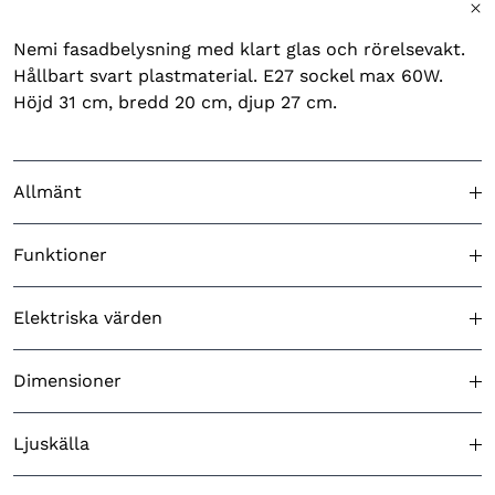
Nemi fasadbelysning med klart glas och rörelsevakt.
Hållbart svart plastmaterial. E27 sockel max 60W.
Höjd 31 cm, bredd 20 cm, djup 27 cm.
Allmänt
Godkänd för utomhusbruk
Ja
Funktioner
Färg (produkt)
Svart
Ingjutningsfäste ingår
N/A
Elektriska värden
Ursprungsland
Kina
Skymningsrelä
Ja
Batteri ingår
Nej
Dimensioner
Nemi vägglykta E27 svart
Artikelbeskrivning
Stolpe ingår
N/A
rörelsevakt
Isolationsklass
II
Djup (cm)
27
Ljuskälla
Solcellslampa
Nej
Strömkälla
Nätspänning
DUN14
27318307321757
Höjd (cm)
31
Dimbar
Ja, beroende på ljuskälla