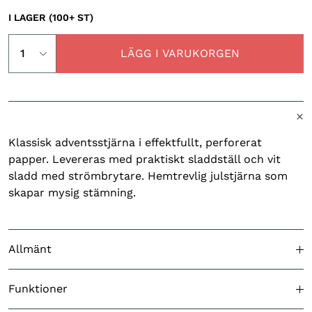
I LAGER (100+ ST)
LÄGG I VARUKORGEN
Klassisk adventsstjärna i effektfullt, perforerat
papper. Levereras med praktiskt sladdställ och vit
sladd med strömbrytare. Hemtrevlig julstjärna som
skapar mysig stämning.
Allmänt
Godkänd för utomhusbruk
N/A
Funktioner
Färg (produkt)
Beige