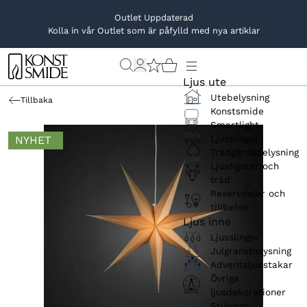
Outlet Uppdaterad
Kolla in vår Outlet som är påfylld med nya artiklar
Ljus ute
Utebelysning
Tillbaka
Konstsmide
Smartlight
Ljusslingor
NYHET
Trädgårdsbelysning
Ljusfigurer och
träd
Reservdelar och
tillbehör
Ljus inne
Ljusslingor
Julgransbelysning
Adventsljusstakar
Övriga
ljusdekorationer
Stjärnor