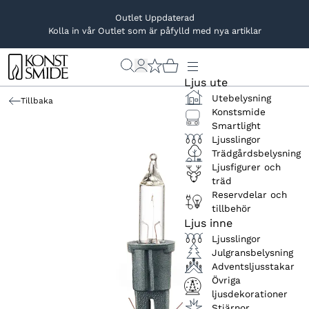
Outlet Uppdaterad
Kolla in vår Outlet som är påfylld med nya artiklar
Ljus ute
Utebelysning
Tillbaka
Konstsmide
Smartlight
Ljusslingor
Trädgårdsbelysning
Ljusfigurer och
träd
Reservdelar och
tillbehör
Ljus inne
Ljusslingor
Julgransbelysning
Adventsljusstakar
Övriga
ljusdekorationer
Stjärnor