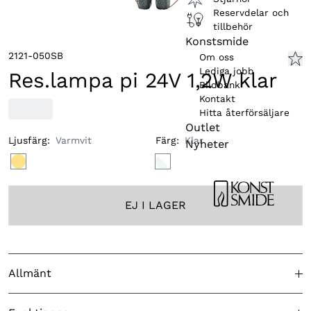
Reservdelar och
tillbehör
Konstsmide
2121-050SB
Om oss
Lediga jobb
Res.lampa pi 24V 1,2W klar
Bildbank
Kontakt
Hitta återförsäljare
Outlet
Ljusfärg
:
Varmvit
Färg
:
Klar
Nyheter
EJ I LAGER
Allmänt
Godkänd för utomhusbruk
Nej