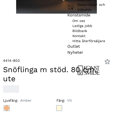
Reservdelar och
tillbehör
Konstsmide
Om oss
Lediga jobb
Bildbank
Kontakt
Hitta återförsäljare
Outlet
Nyheter
4414-803
Snöflinga m stöd. 80 cm,
ute
Ljusfärg
:
Amber
Färg
:
Vit