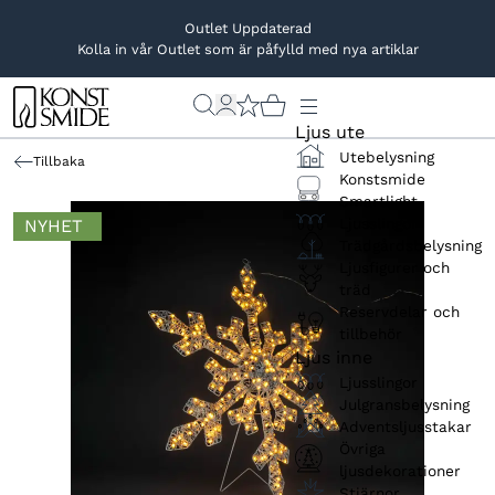
Outlet Uppdaterad
Kolla in vår Outlet som är påfylld med nya artiklar
Ljus ute
Utebelysning
Tillbaka
Konstsmide
Smartlight
Ljusslingor
NYHET
Trädgårdsbelysning
Ljusfigurer och
träd
Reservdelar och
tillbehör
Ljus inne
Ljusslingor
Julgransbelysning
Adventsljusstakar
Övriga
ljusdekorationer
Stjärnor