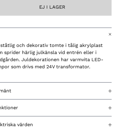
EJ I LAGER
ståtlig och dekorativ tomte i tålig akrylplast
 sprider härlig julkänsla vid entrén eller i
ädgården. Juldekorationen har varmvita LED-
mpor som drivs med 24V transformator.
lmänt
dkänd för utomhusbruk
Ja
nktioner
g (belysning)
Varmvit
D effekter
Nej
ktriska värden
rg (produkt)
Flerfärgad