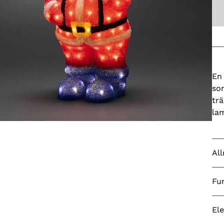
En 
som
tr
la
Al
Go
Fu
Fär
LE
Ele
Fä