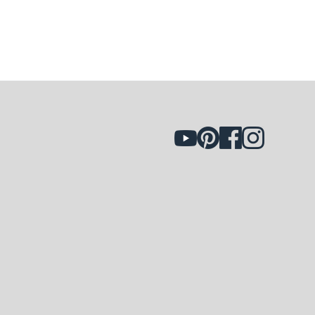
att erhålla en returkod. Retursedel hittar du
på
postnord.se
eller på ditt lokala
utlämningsställe. Före retur fyll i returorsak på
formuläret som medföljer varan. Har du
tappat bort ditt returformulär kan du ladda
ner och skriva ut
en ny version här.
Vänligen
notera att vi inte har någon returrätt på våra
reservlampor eller reservdelar.
Om du har frågor går det bra att kontakta oss
på:
reklamation@konstsmide.se
För varor som returneras oanvända, med
originaletiketter och förpackning inom 14
dagar återbetalas hela beloppet exklusive