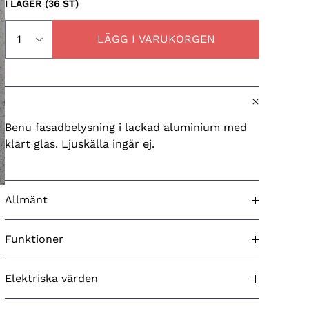
I LAGER (36 ST)
LÄGG I VARUKORGEN
Benu fasadbelysning i lackad aluminium med
klart glas. Ljuskälla ingår ej.
Allmänt
Godkänd för utomhusbruk
Ja
Funktioner
Färg (produkt)
Svart
Ingjutningsfäste ingår
N/A
Elektriska värden
Ursprungsland
Ungern
Skymningsrelä
Nej