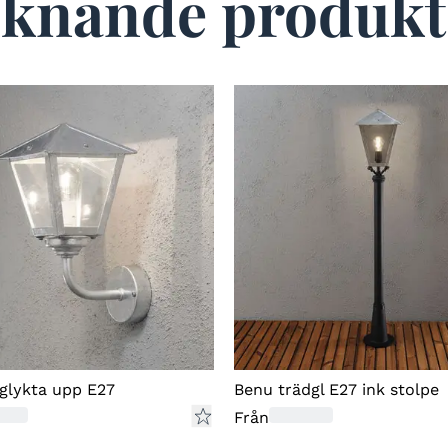
iknande produkt
glykta upp E27
Benu trädgl E27 ink stolpe
Från