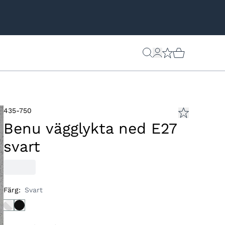
435-750
Benu vägglykta ned E27
svart
Färg
:
Svart