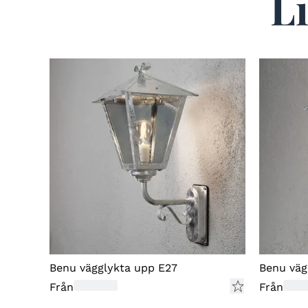
L
Benu vägglykta upp E27
Benu väg
Från
Från