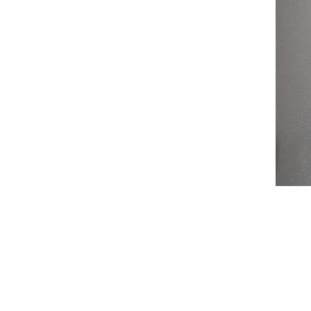
Flaggstångsbelysning
Partyslingor
Julgransbelysning