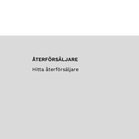
ÅTERFÖRSÄLJARE
Hitta återförsäljare