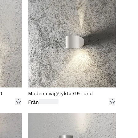
aktkostnad via Klarna när produkten har
turnerats till Gnosjö Konstsmide AB.
ligt Distansavtalslagen (2005:59) 2 kap 15 § 2
n du bli skyldig att ersätta för varans
rdeminskning i den mån den beror på att du
nterat varan i en större omfattning än vad som
rit nödvändigt. I sådant fall kan det
erbetalade beloppet komma att reduceras
tsvarande värdeminskningen.
0
Modena vägglykta G9 rund
EKLAMATIONER
Från
 du har upptäckt ett fel på en vara och önskar
klamera den vänligen kontakta kundtjänst
 reklamationer@konstsmide.se med en
skrivning på felet samt en bild, så kontaktar vi