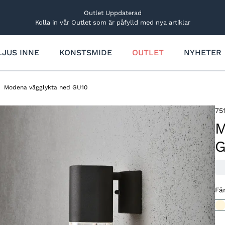
Outlet Uppdaterad
Kolla in vår Outlet som är påfylld med nya artiklar
LJUS INNE
KONSTSMIDE
OUTLET
NYHETER
Trädgårdsbelysning
Övriga ljusdekorationer
Rabatt- och markbelysning
Ljus
Modena vägglykta ned GU10
Utbyggbart system
Lucialjus
Dekorationslampor
Figurer och träd
75
Solcellsbelysning
Bordsdekorationer
M
G
Ljusfigurer och träd
Stjärnor
Ljusfigurer
Stjärnor och kransar
Reservdelar och tillbehör
Träd och granar
Fä
Reservdelar och tillbehör