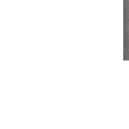
Flaggstångsbelysning
Partyslingor
Julgransbelysning