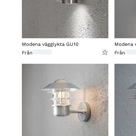
Modena vägglykta GU10
Modena 
Från
Från