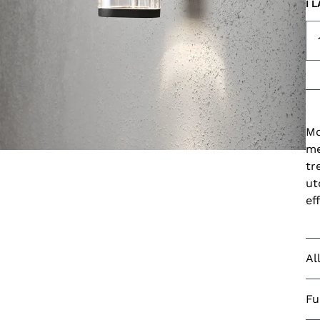
I 
Mo
me
tr
ut
ef
Al
Go
Fu