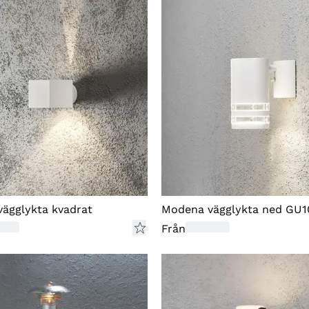
fr
re
En
ka
vä
ha
va
åt
mo
ägglykta kvadrat
Modena vägglykta ned GU1
R
Från
Om
re
på
be