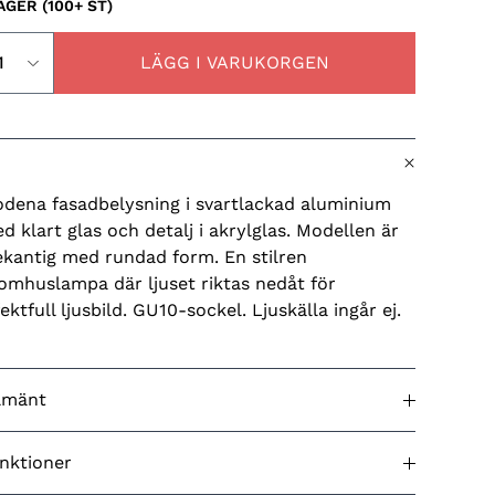
LAGER (100+ ST)
LÄGG I VARUKORGEN
dena fasadbelysning i svartlackad aluminium
d klart glas och detalj i akrylglas. Modellen är
ekantig med rundad form. En stilren
omhuslampa där ljuset riktas nedåt för
fektfull ljusbild. GU10-sockel. Ljuskälla ingår ej.
lmänt
dkänd för utomhusbruk
Ja
nktioner