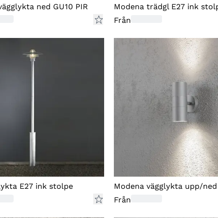
Fö
ägglykta ned GU10 PIR
Modena trädgl E27 ink stol
på
Från
re
p
ut
fo
bo
sk
in
el
Om
re
ykta E27 ink stolpe
Modena vägglykta upp/ned
Fö
Från
or
åt