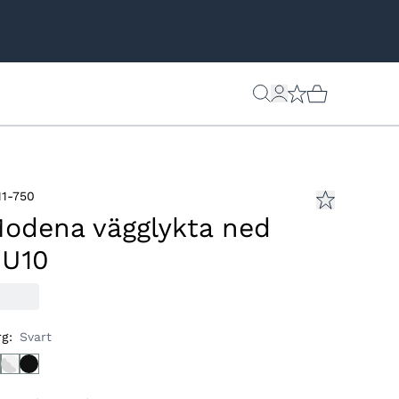
11-750
odena vägglykta ned
U10
rg
:
Svart