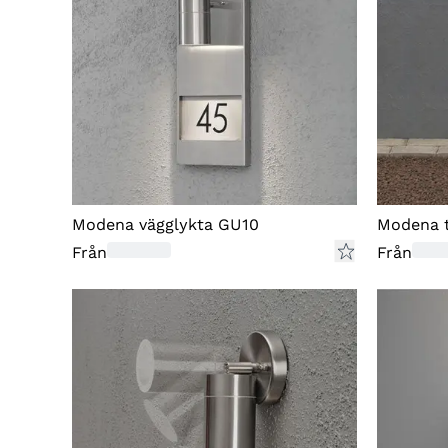
Modena vägglykta GU10
Modena t
Från
Från