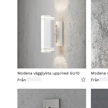
Modena vägglykta upp/ned GU10
Modena v
Från
Från