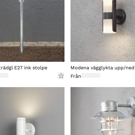
er
fo
bo
sk
En
re
va
rädgl E27 ink stolpe
Modena vägglykta upp/ned
Vi
Från
la
(A
Se