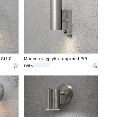
 för vidare åtgärd. Före retur fyll i returorsak på
rmuläret som medföljer varan. Har du tappat
rt ditt returformulär kan du ladda ner och
riva ut
en ny version här.
ligt konsumentköplagen har du alltid rätt att
klamera en vara inom 3 år om du kan påvisa att
ran var felaktig från början.
 GU10
Modena vägglykta upp/ned PIR
d en eventuell tvist kommer vi att följa svensk
Från
g och
Allmänna Reklamationsnämndens
RN)
rekommendationer.
 våra fullständiga köpvillkor
här
.