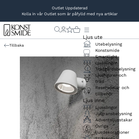
Outlet Uppdaterad
Kolla in vår Outlet som är påfylld med nya artiklar
Ljus ute
Utebelysning
Tillbaka
Konstsmide
Smartlight
Ljusslingor
Trädgårdsbelysning
Ljusfigurer och
träd
Reservdelar och
tillbehör
Ljus inne
Ljusslingor
Julgransbelysning
Adventsljusstakar
Övriga
ljusdekorationer
Stjärnor