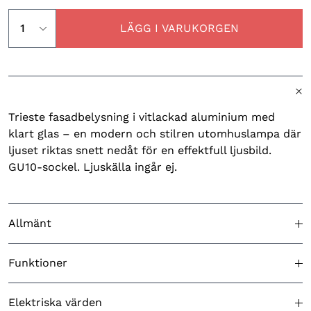
LÄGG I VARUKORGEN
Trieste fasadbelysning i vitlackad aluminium med
klart glas – en modern och stilren utomhuslampa där
ljuset riktas snett nedåt för en effektfull ljusbild.
GU10-sockel. Ljuskälla ingår ej.
Allmänt
Godkänd för utomhusbruk
Ja
Funktioner
Färg (produkt)
Vit
Ingjutningsfäste ingår
N/A
Elektriska värden