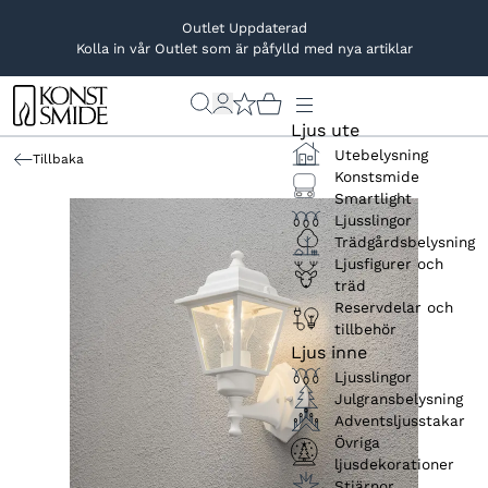
Outlet Uppdaterad
Kolla in vår Outlet som är påfylld med nya artiklar
Ljus ute
Utebelysning
Tillbaka
Konstsmide
Smartlight
Ljusslingor
Trädgårdsbelysning
Ljusfigurer och
träd
Reservdelar och
tillbehör
Ljus inne
Ljusslingor
Julgransbelysning
Adventsljusstakar
Övriga
ljusdekorationer
Stjärnor