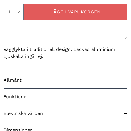
LÄGG I VARUKORGEN
Vägglykta i traditionell design. Lackad aluminium.
Ljuskälla ingår ej.
Allmänt
Godkänd för utomhusbruk
Ja
Funktioner
Färg (produkt)
Vit
Ingjutningsfäste ingår
N/A
Elektriska värden
Ursprungsland
Kina
Skymningsrelä
Nej
Batteri ingår
Nej
Dimensioner
Artikelbeskrivning
Vägglykta E27 vit