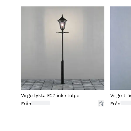
Virgo lykta E27 ink stolpe
Virgo trä
Från
Från