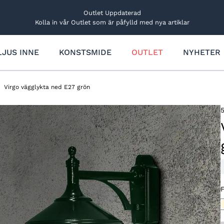
Outlet Uppdaterad
Kolla in vår Outlet som är påfylld med nya artiklar
LJUS INNE
KONSTSMIDE
OUTLET
NYHETER
Trädgårdsbelysning
Övriga ljusdekorationer
Rabatt- och markbelysning
Ljus
Virgo vägglykta ned E27 grön
Utbyggbart system
Lucialjus
Dekorationslampor
Figurer och träd
Solcellsbelysning
Bordsdekorationer
Ljusfigurer och träd
Stjärnor
Ljusfigurer
Stjärnor och kransar
Reservdelar och tillbehör
Träd och granar
Reservdelar och tillbehör