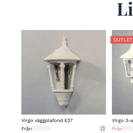
L
OUTLET
Virgo väggplafond E27
Virgo 3-
Från
Från