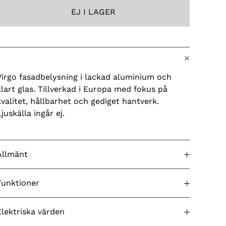
EJ I LAGER
Virgo fasadbelysning i lackad aluminium och
klart glas. Tillverkad i Europa med fokus på
kvalitet, hållbarhet och gediget hantverk.
Ljuskälla ingår ej.
Allmänt
Godkänd för utomhusbruk
Ja
Funktioner
Färg (produkt)
Grön
Ingjutningsfäste ingår
N/A
Elektriska värden
Ursprungsland
Ungern