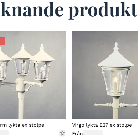
iknande produkt
arm lykta ex stolpe
Virgo lykta E27 ex stolpe
Från