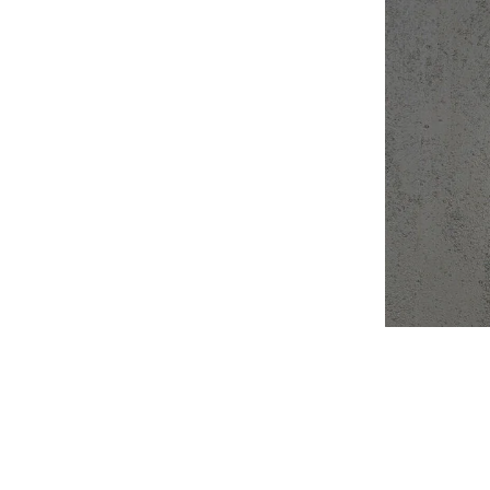
Flaggstångsbelysning
Partyslingor
Julgransbelysning