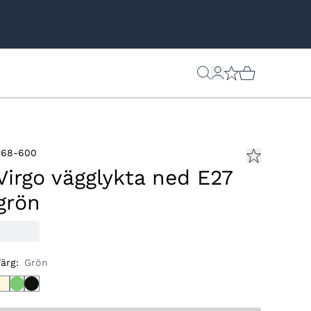
568-600
Virgo vägglykta ned E27
grön
Färg
:
Grön