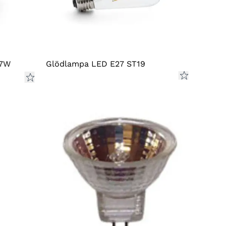
kund rätt att häva köpet och erhålla full
ttning.
ERRÄTT & RETUR
att utöva din ångerrätt kontakta kundtjänst
 7W
Glödlampa LED E27 ST19
eklamation@konstsmide.se för att erhålla en
rkod. Retursedel hittar du på
postnord.se
eller
itt lokala utlämningsställe. Före retur fyll i
rorsak på formuläret som medföljer varan. Har
appat bort ditt returformulär kan du ladda ner
skriva ut
en ny version här.
Vänligen notera att
nte har någon returrätt på våra reservlampor
r reservdelar.
u har frågor går det bra att kontakta oss på:
lamation@konstsmide.se