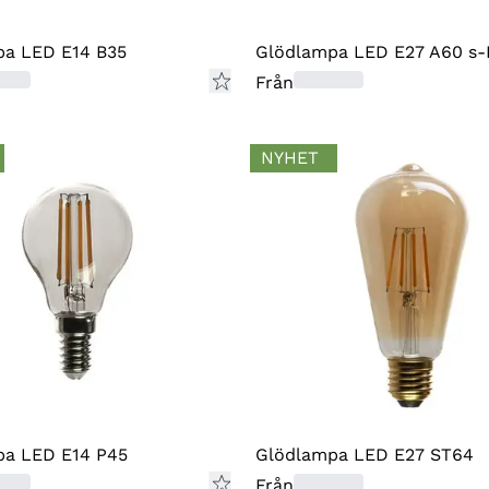
För 
pa LED E14 B35
Glödlampa LED E27 A60 s
orig
Från
åter
frak
retu
NYHET
Enli
du b
i de
stör
såda
att 
REK
Om d
pa LED E14 P45
Glödlampa LED E27 ST64
rekl
Från