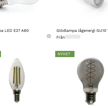
som 
ersä
ÅNG
För 
pa LED E27 A60
Glödlampa lågenergi GU10
på r
Från
retu
på d
NYHET
retu
du t
och 
vi i
elle
Om d
rek