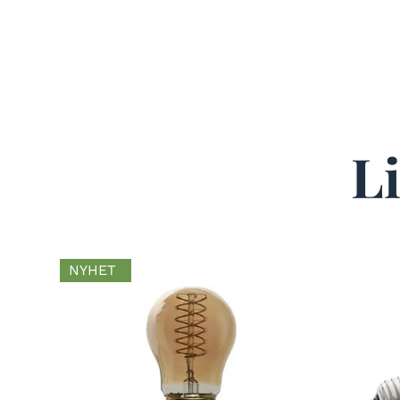
L
NYHET