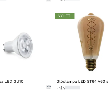
på 
besk
NYHET
för 
form
ditt
ny v
Enli
rekl
vara
Vid 
oc
pa LED GU10
Glödlampa LED ST64 A60 
(AR
Från
Se v