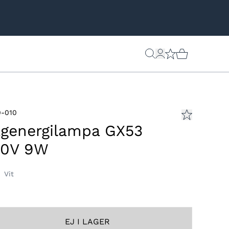
-010
genergilampa GX53
30V 9W
:
Vit
EJ I LAGER