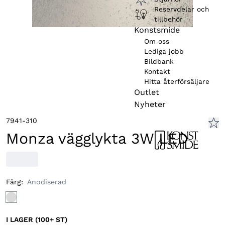
Reservdelar och
tillbehör
Konstsmide
Om oss
Lediga jobb
Bildbank
Kontakt
Hitta återförsäljare
Outlet
Nyheter
7941-310
Monza vägglykta 3W LED
Färg
:
Anodiserad
I LAGER (100+ ST)