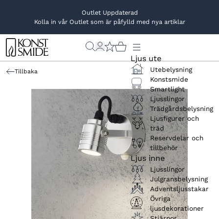
Outlet Uppdaterad
Kolla in vår Outlet som är påfylld med nya artiklar
Ljus ute
Utebelysning
Tillbaka
Konstsmide
Smartlight
Ljusslingor
Trädgårdsbelysning
Ljusfigurer och
träd
Reservdelar och
tillbehör
Ljus inne
Ljusslingor
Julgransbelysning
Adventsljusstakar
Övriga
ljusdekorationer
Stjärnor