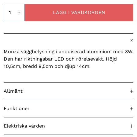
LÄGG I VARUKORGEN
Monza väggbelysning i anodiserad aluminium med 3W.
Den har riktningsbar LED och rörelsevakt. Höjd
10,5cm, bredd 9,5cm och djup 14cm.
Allmänt
Godkänd för utomhusbruk
Ja
Funktioner
Färg (produkt)
Anodiserad
Ingjutningsfäste ingår
N/A
Elektriska värden
Ursprungsland
Kina
Skymningsrelä
Ja